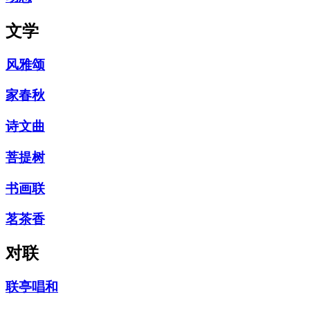
文学
风雅颂
家春秋
诗文曲
菩提树
书画联
茗茶香
对联
联亭唱和