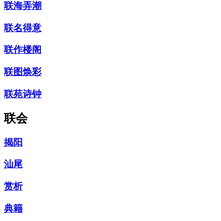
联海弄潮
联名得意
联作楼阁
联图焕彩
联苑诗钟
联会
揭阳
汕尾
赏析
典籍