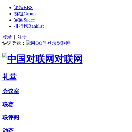
论坛
BBS
群组
Group
家园
Space
排行榜
Ranklist
登录
|
注册
快速登录：
对联网
礼堂
会议室
联赛
联评阁
动态