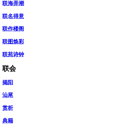
联海弄潮
联名得意
联作楼阁
联图焕彩
联苑诗钟
联会
揭阳
汕尾
赏析
典籍