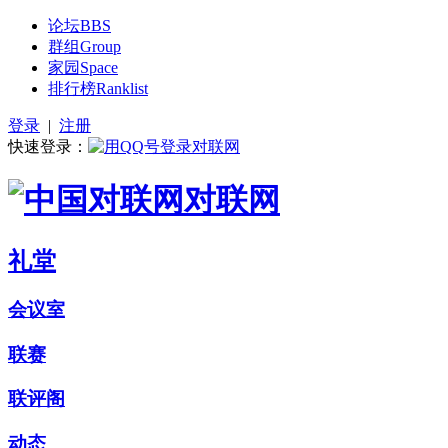
论坛
BBS
群组
Group
家园
Space
排行榜
Ranklist
登录
|
注册
快速登录：
对联网
礼堂
会议室
联赛
联评阁
动态