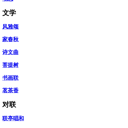
文学
风雅颂
家春秋
诗文曲
菩提树
书画联
茗茶香
对联
联亭唱和